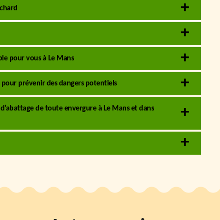
ichard
able pour vous à Le Mans
e pour prévenir des dangers potentiels
s d’abattage de toute envergure à Le Mans et dans