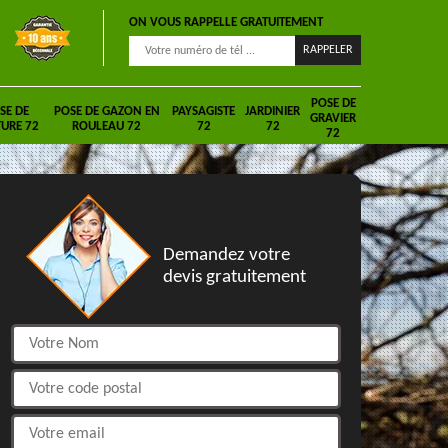
ON VOUS RAPPELLE GRATUITEMENT
POSE DE
SE DE
POSE DE GAZON EN
PAYSAGISTE
JARDINIER
GRAVIER
URE 72
ROULEAU 72
72
72
72
DEVIS GRATUIT
Demandez votre
devis gratuitement