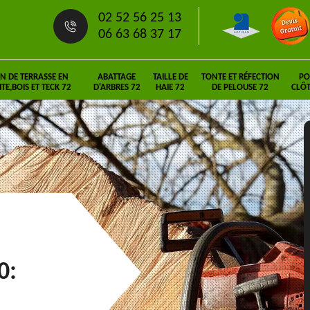
02 52 56 25 13
06 63 68 37 17
N DE TERRASSE EN
ABATTAGE
TAILLE DE
TONTE ET RÉFECTION
PO
E,BOIS ET TECK 72
D'ARBRES 72
HAIE 72
DE PELOUSE 72
CLÔT
0: