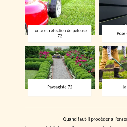
Tonte et réfection de pelouse
Pose 
72
Paysagiste 72
Ja
Quand faut-il procéder à l’en