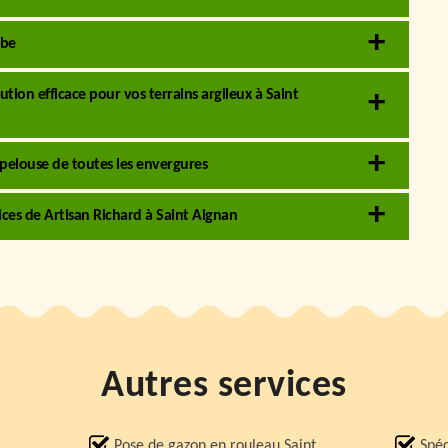
rbe
tion efficace pour vos terrains argileux à Saint
 pelouse de toutes les envergures
ices de Artisan Richard à Saint Aignan
Autres services
Pose de gazon en rouleau Saint
Spéc