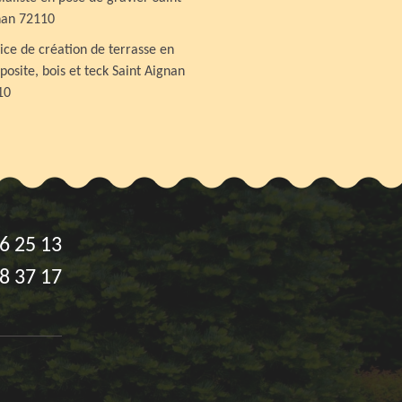
nan 72110
ice de création de terrasse en
osite, bois et teck Saint Aignan
10
6 25 13
8 37 17