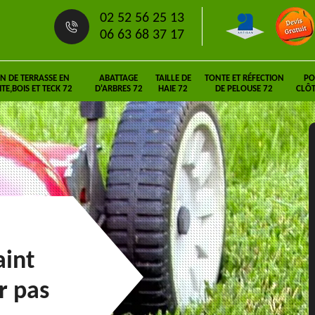
02 52 56 25 13
06 63 68 37 17
N DE TERRASSE EN
ABATTAGE
TAILLE DE
TONTE ET RÉFECTION
PO
E,BOIS ET TECK 72
D'ARBRES 72
HAIE 72
DE PELOUSE 72
CLÔT
aint
r pas