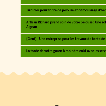
Jardinier pour tonte de pelouse et démoussage d’he
Artisan Richard prend soin de votre pelouse : Une solu
Aignan
{Cient} : Une entreprise pour les travaux de tonte de
La tonte de votre gazon à moindre coût avec les serv