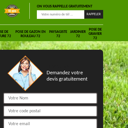
ON VOUS RAPPELLE GRATUITEMENT
POSE DE
SE DE
POSE DE GAZON EN
PAYSAGISTE
JARDINIER
GRAVIER
URE 72
ROULEAU 72
72
72
72
DEVIS GRATUIT
Demandez votre
devis gratuitement