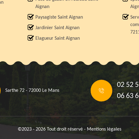
an
Aignan
Aig
Paysagiste Saint Aignan
Serv
comp
Jardinier Saint Aignan
721
Elagueur Saint Aignan
02 52 5
Sarthe 72 - 72000 Le Mans
06 63 6
©2023 - 2026 Tout droit réservé -
Mentions légales