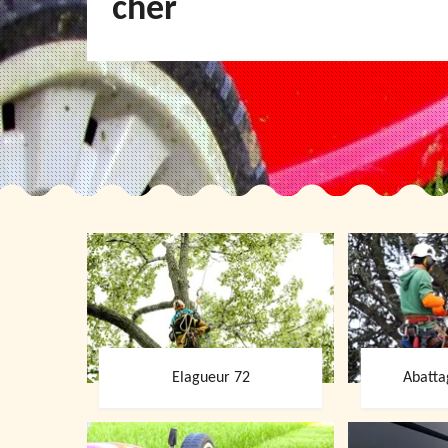
cher
Elagueur 72
Abatta