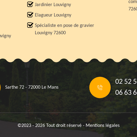
comp
Jardinier Louvigny
726
Elagueur Louvigny
Spécialiste en pose de gravier
Louvigny 72600
uvigny
02 52 5
Sarthe 72 - 72000 Le Mans
06 63 6
©2023 - 2026 Tout droit réservé -
Mentions légales