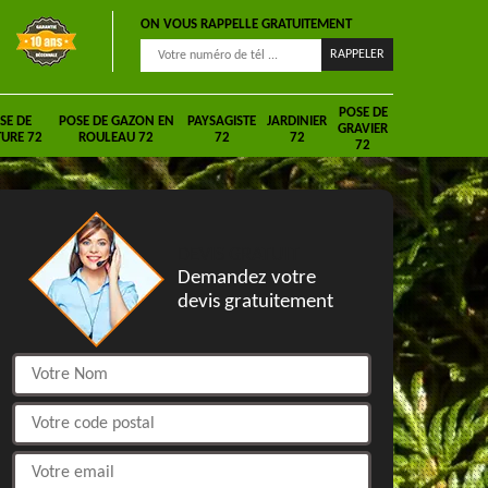
ON VOUS RAPPELLE GRATUITEMENT
POSE DE
SE DE
POSE DE GAZON EN
PAYSAGISTE
JARDINIER
GRAVIER
URE 72
ROULEAU 72
72
72
72
DEVIS GRATUIT
Demandez votre
devis gratuitement