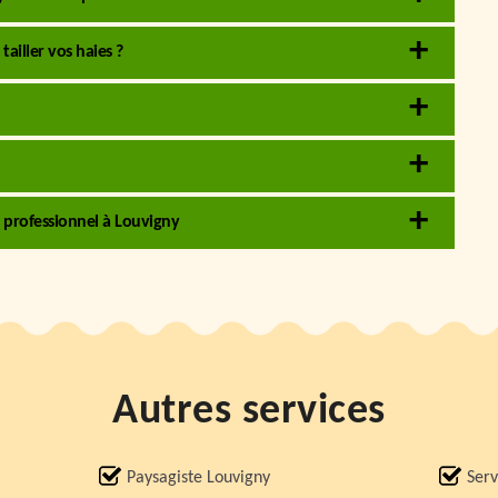
tailler vos haies ?
r professionnel à Louvigny
Autres services
Paysagiste Louvigny
Serv