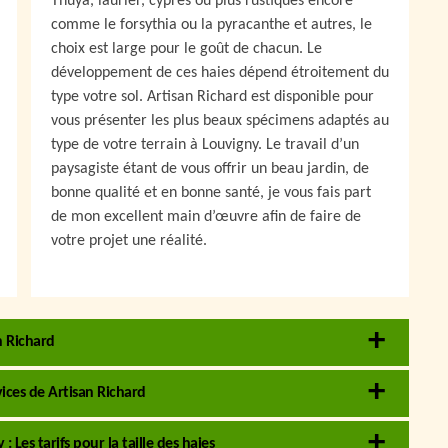
Thuya, laurier, cyprès ou plus rustiques encore
comme le forsythia ou la pyracanthe et autres, le
choix est large pour le goût de chacun. Le
développement de ces haies dépend étroitement du
type votre sol. Artisan Richard est disponible pour
vous présenter les plus beaux spécimens adaptés au
type de votre terrain à Louvigny. Le travail d’un
paysagiste étant de vous offrir un beau jardin, de
bonne qualité et en bonne santé, je vous fais part
de mon excellent main d’œuvre afin de faire de
votre projet une réalité.
n Richard
vices de Artisan Richard
 Les tarifs pour la taille des haies