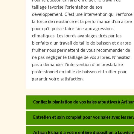
Pour le buisson et l’arbre fruitier, le travail de
taillage favorise l’orientation de son
développement. C’est une intervention qui renforce
la force de résistance et la performance d’un arbre
pour qu’il puisse faire face aux agressions
climatiques. Les lourds avantages tirés par les
bienfaits d’un travail de taille de buisson et d’arbre
fruitier nous permettent de vous recommander de
ne pas négliger le taillage de vos arbres. N’hésitez
pas à demander l’intervention d’un prestataire
professionnel en taille de buisson et fruitier pour
garantir votre satisfaction.
Confiez la plantation de vos haies arbustives à Artisa
Entretien et soin complet pour vos haies avec les ser
Artisan Richard à votre entière disposition à Louvigny :