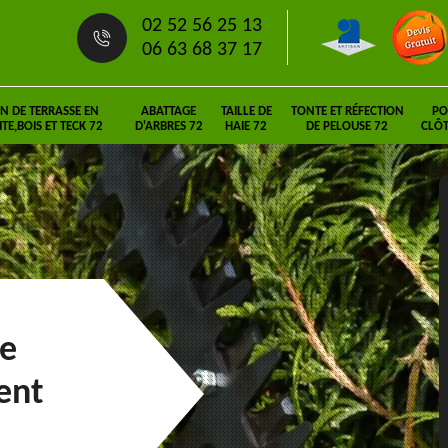
02 52 56 25 13
06 63 68 37 17
N DE TERRASSE EN
ABATTAGE
TAILLE DE
TONTE ET RÉFECTION
PO
E,BOIS ET TECK 72
D'ARBRES 72
HAIE 72
DE PELOUSE 72
CLÔT
ie
ent