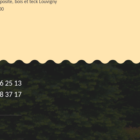
osite, bois et teck Louvigny
00
6 25 13
8 37 17