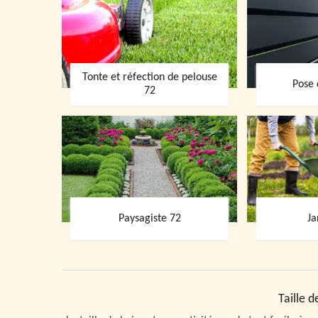
Tonte et réfection de pelouse
Pose 
72
Paysagiste 72
Ja
Taille d