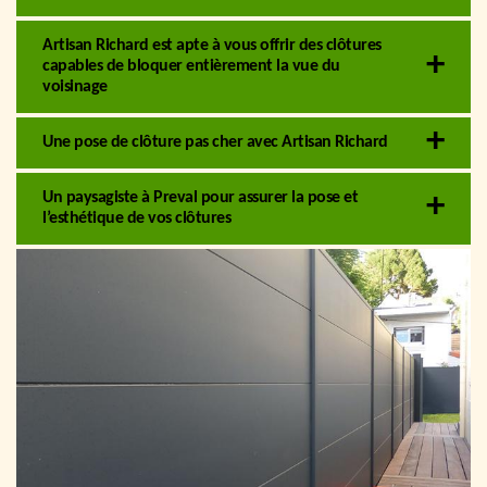
Artisan Richard est apte à vous offrir des clôtures
capables de bloquer entièrement la vue du
voisinage
Une pose de clôture pas cher avec Artisan Richard
Un paysagiste à Preval pour assurer la pose et
l’esthétique de vos clôtures