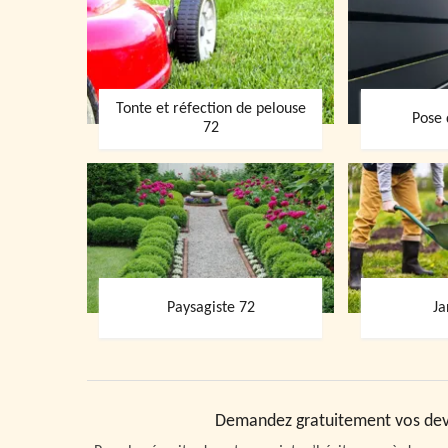
Tonte et réfection de pelouse
Pose 
72
Paysagiste 72
Ja
Demandez gratuitement vos devi