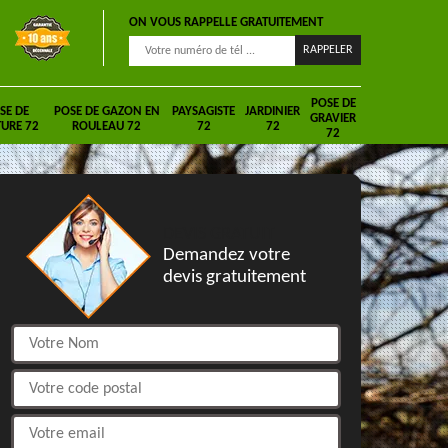
ON VOUS RAPPELLE GRATUITEMENT
POSE DE
SE DE
POSE DE GAZON EN
PAYSAGISTE
JARDINIER
GRAVIER
URE 72
ROULEAU 72
72
72
72
DEVIS GRATUIT
Demandez votre
devis gratuitement