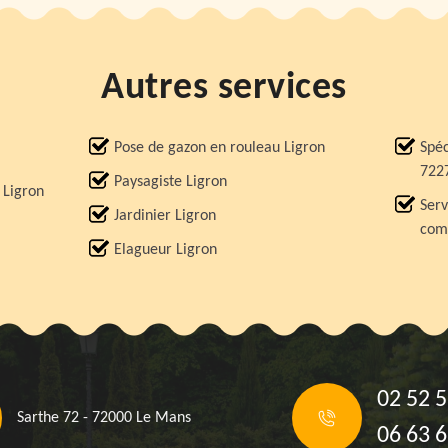
Autres services
Pose de gazon en rouleau Ligron
Spéc
722
Paysagiste Ligron
 Ligron
Serv
Jardinier Ligron
comp
Elagueur Ligron
02 52 5
Sarthe 72 - 72000 Le Mans
06 63 6