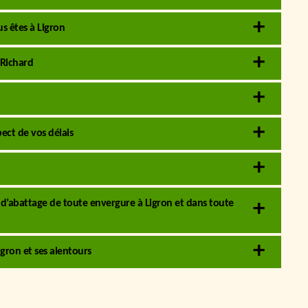
us êtes à Ligron
 Richard
pect de vos délais
 d’abattage de toute envergure à Ligron et dans toute
igron et ses alentours