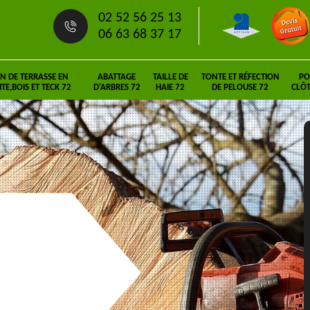
02 52 56 25 13
06 63 68 37 17
N DE TERRASSE EN
ABATTAGE
TAILLE DE
TONTE ET RÉFECTION
PO
E,BOIS ET TECK 72
D'ARBRES 72
HAIE 72
DE PELOUSE 72
CLÔT