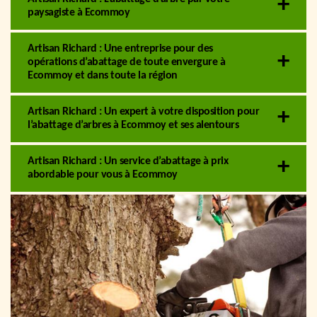
paysagiste à Ecommoy
Artisan Richard : Une entreprise pour des
opérations d’abattage de toute envergure à
Ecommoy et dans toute la région
Artisan Richard : Un expert à votre disposition pour
l’abattage d’arbres à Ecommoy et ses alentours
Artisan Richard : Un service d’abattage à prix
abordable pour vous à Ecommoy