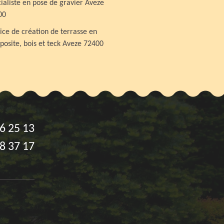
ialiste en pose de gravier Aveze
00
ice de création de terrasse en
osite, bois et teck Aveze 72400
6 25 13
8 37 17