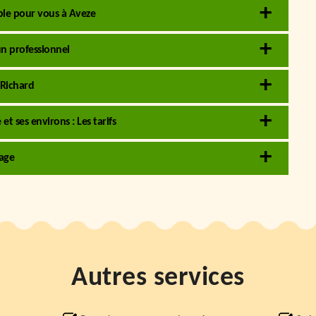
able pour vous à Aveze
un professionnel
 Richard
t ses environs : Les tarifs
tage
Autres services