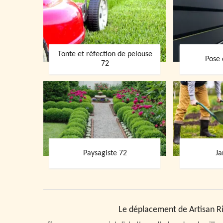
Tonte et réfection de pelouse
Pose 
72
Paysagiste 72
Ja
Le déplacement de Artisan Ri