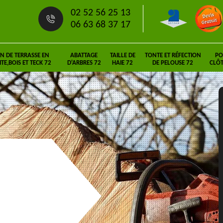
02 52 56 25 13
06 63 68 37 17
N DE TERRASSE EN
ABATTAGE
TAILLE DE
TONTE ET RÉFECTION
PO
E,BOIS ET TECK 72
D'ARBRES 72
HAIE 72
DE PELOUSE 72
CLÔT