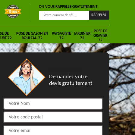
ON VOUS RAPPELLE GRATUITEMENT
POSE DE
SE DE
POSE DE GAZON EN
PAYSAGISTE
JARDINIER
GRAVIER
URE 72
ROULEAU 72
72
72
72
DEVIS GRATUIT
Demandez votre
devis gratuitement