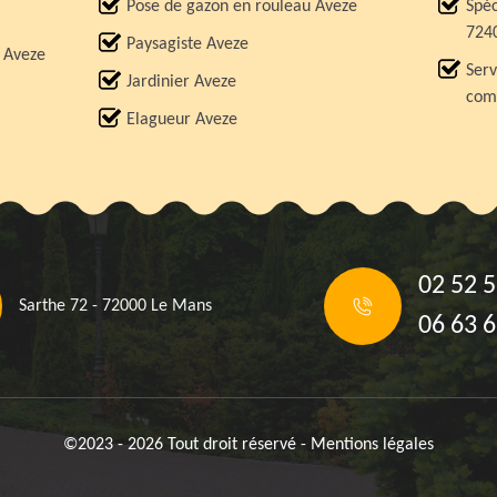
Pose de gazon en rouleau Aveze
Spéc
724
Paysagiste Aveze
e Aveze
Serv
Jardinier Aveze
comp
Elagueur Aveze
02 52 5
Sarthe 72 - 72000 Le Mans
06 63 6
©2023 - 2026 Tout droit réservé -
Mentions légales