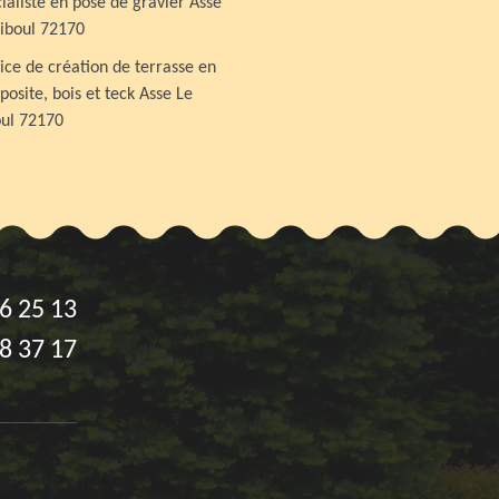
ialiste en pose de gravier Asse
iboul 72170
ice de création de terrasse en
osite, bois et teck Asse Le
ul 72170
6 25 13
8 37 17