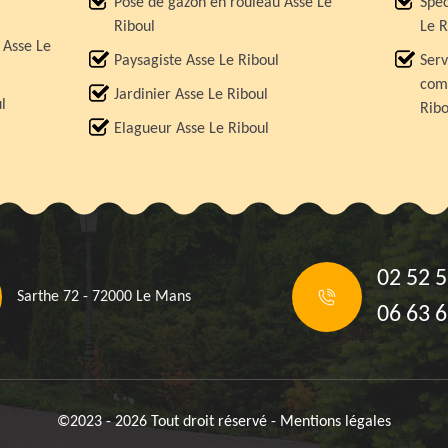
Pose de gazon en rouleau Asse Le
Spéc
Riboul
Le R
 Asse Le
Paysagiste Asse Le Riboul
Serv
comp
Jardinier Asse Le Riboul
l
Ribo
Elagueur Asse Le Riboul
02 52 5
Sarthe 72 - 72000 Le Mans
06 63 6
©2023 - 2026 Tout droit réservé -
Mentions légales