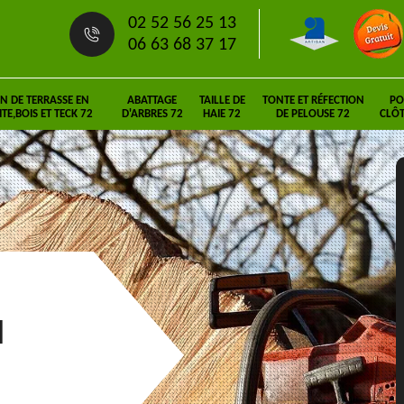
02 52 56 25 13
06 63 68 37 17
N DE TERRASSE EN
ABATTAGE
TAILLE DE
TONTE ET RÉFECTION
PO
E,BOIS ET TECK 72
D'ARBRES 72
HAIE 72
DE PELOUSE 72
CLÔT
l