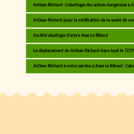
Artisan Richard : L’abattage des arbres dangereux à A
Artisan Richard pour la vérification de la santé de vo
Société abattage d’arbre Asse Le Riboul
Le déplacement de Artisan Richard dans tout le 72170
Artisan Richard à votre service à Asse Le Riboul : L’