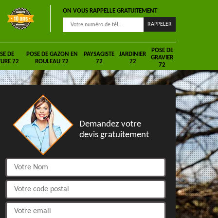
ON VOUS RAPPELLE GRATUITEMENT
POSE DE
SE DE
POSE DE GAZON EN
PAYSAGISTE
JARDINIER
GRAVIER
URE 72
ROULEAU 72
72
72
72
DEVIS GRATUIT
Demandez votre
devis gratuitement