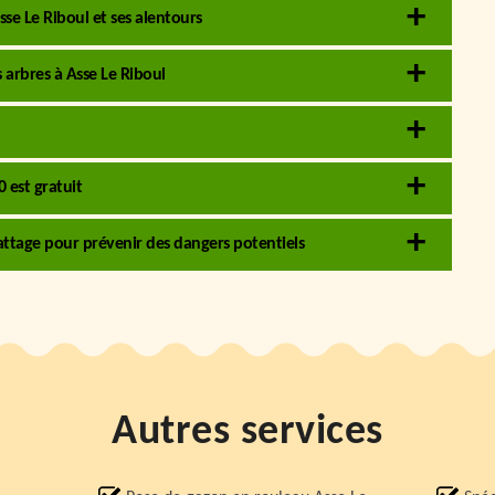
sse Le Riboul et ses alentours
s arbres à Asse Le Riboul
 est gratuit
abattage pour prévenir des dangers potentiels
Autres services