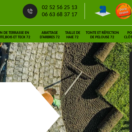
02 52 56 25 13
06 63 68 37 17
N DE TERRASSE EN
ABATTAGE
TAILLE DE
TONTE ET RÉFECTION
PO
E,BOIS ET TECK 72
D'ARBRES 72
HAIE 72
DE PELOUSE 72
CLÔT