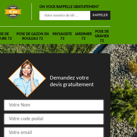
ON VOUS RAPPELLE GRATUITEMENT
POSE DE
SE DE
POSE DE GAZON EN
PAYSAGISTE
JARDINIER
GRAVIER
URE 72
ROULEAU 72
72
72
72
DEVIS GRATUIT
Demandez votre
devis gratuitement