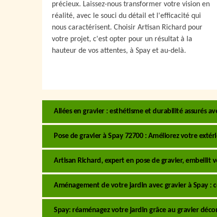
précieux. Laissez-nous transformer votre vision en
réalité, avec le souci du détail et l'efficacité qui
nous caractérisent. Choisir Artisan Richard pour
votre projet, c'est opter pour un résultat à la
hauteur de vos attentes, à Spay et au-delà.
Allées en gravier : esthétisme et durabilité assurés a
Pose de gravier à Spay 72700 : Améliorez votre extér
Artisan Richard, expert en pose de gravier, embellit 
Aménagement de votre jardin avec gravier à Spay : co
Spay: réaménagez votre jardin grâce au gravier décor