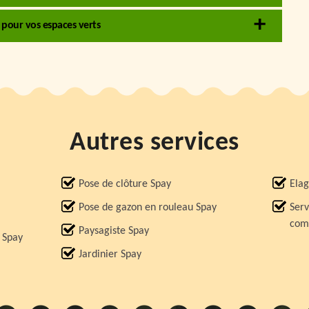
 pour vos espaces verts
Autres services
Pose de clôture Spay
Elag
Pose de gazon en rouleau Spay
Serv
comp
Paysagiste Spay
e Spay
Jardinier Spay