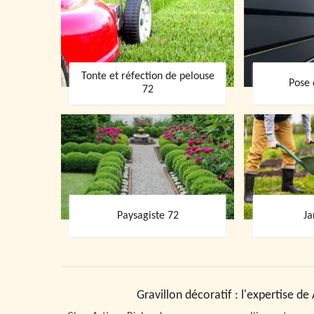
Tonte et réfection de pelouse
Pose 
72
Paysagiste 72
Ja
Gravillon décoratif : l'expertise d