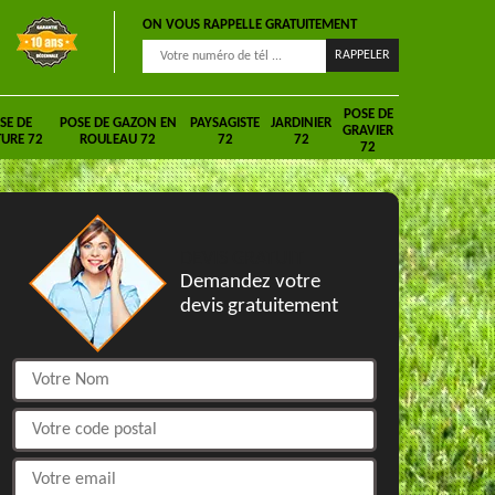
ON VOUS RAPPELLE GRATUITEMENT
POSE DE
SE DE
POSE DE GAZON EN
PAYSAGISTE
JARDINIER
GRAVIER
URE 72
ROULEAU 72
72
72
72
DEVIS GRATUIT
Demandez votre
devis gratuitement