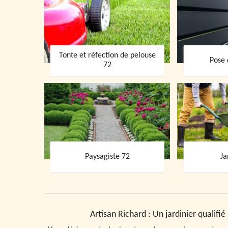
Tonte et réfection de pelouse
Pose 
72
Paysagiste 72
Ja
Artisan Richard : Un jardinier qualifi