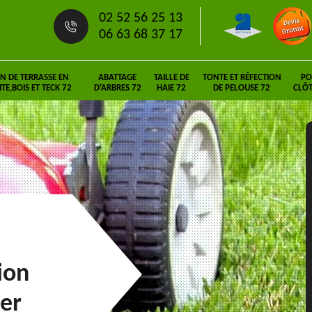
02 52 56 25 13
06 63 68 37 17
N DE TERRASSE EN
ABATTAGE
TAILLE DE
TONTE ET RÉFECTION
PO
E,BOIS ET TECK 72
D'ARBRES 72
HAIE 72
DE PELOUSE 72
CLÔT
ion
her