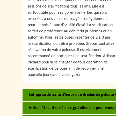
Il est fortement recommandé de procéder à deux
sessions de scarifications tous les ans. Elle est
surtout utile pour revigorer vos herbes qui sont
exposées à des zones ombragées et également
pour les sols à taux d’acidité élevé. La scarification
se fait de préférence au début du printemps et en
automne. Pour les pelouses récentes de 2 à 3 ans,
la scarification doit être prohibée. Si vous souhaitez
rénovation de votre pelouse, il est vivement
recommandé de pratiquer une scarification. Artisan
Richard pourra se charger de tous opération de
scarification de pelouse afin de redonner une
nouvelle jeunesse à votre gazon.
Entreprise de tonte d’herbe et entretien de pelouse 
Artisan Richard se déplace gratuitement pour vous da