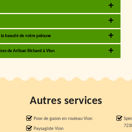
r la beauté de votre pelouse
ices de Artisan Richard à Vion
Autres services
Pose de gazon en rouleau Vion
Spéc
723
Paysagiste Vion