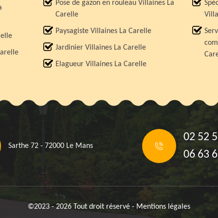
Pose de gazon en rouleau Villaines La
Spéc
a
Carelle
Vill
Paysagiste Villaines La Carelle
Serv
relle
comp
Jardinier Villaines La Carelle
arelle
Care
Elagueur Villaines La Carelle
02 52 5
Sarthe 72 - 72000 Le Mans
06 63 6
©2023 - 2026 Tout droit réservé -
Mentions légales