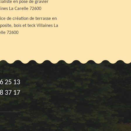
ialiste en pose de gravier
aines La Carelle 72600
ice de création de terrasse en
osite, bois et teck Villaines La
lle 72600
6 25 13
8 37 17