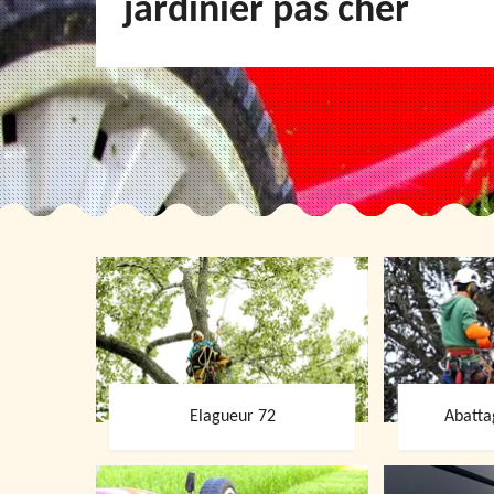
jardinier pas cher
Elagueur 72
Abatta