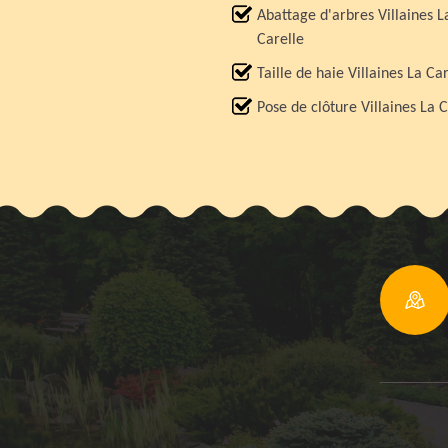
Abattage d'arbres Villaines L
Carelle
Taille de haie Villaines La Ca
Pose de clôture Villaines La C