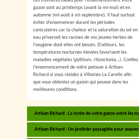
Les moments idéals pour l’ensemencement votre
gazon sont au printemps (avant la mi-mai) et en
automne (mi-août à mi-septembre). Il faut surtout
éviter d’ensemencer durant les périodes
caniculaires car la chaleur et la saturation du sol en
eau priveront les racines de vos jeunes herbes de
l’oxygène dont elles ont besoin. D’ailleurs, les
températures nocturnes élevées favorisent les
maladies végétales (pythium, rhizoctonia…). Confiez
l’ensemencement de votre pelouse à Artisan
Richard si vous résidez à Villaines La Carelle afin
que vous obteniez un gazon qui pousse dans les
meilleures conditions.
Artisan Richard : La tonte de votre gazon entre les m
Artisan Richard : Un jardinier paysagiste pour assure