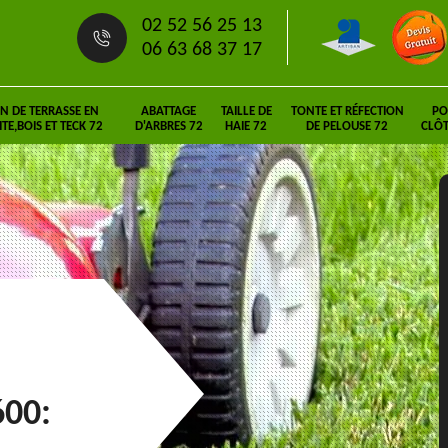
02 52 56 25 13
06 63 68 37 17
N DE TERRASSE EN
ABATTAGE
TAILLE DE
TONTE ET RÉFECTION
PO
E,BOIS ET TECK 72
D'ARBRES 72
HAIE 72
DE PELOUSE 72
CLÔT
600: