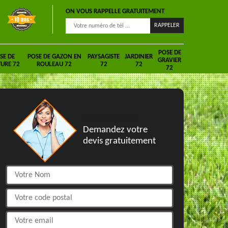
ON VOUS RAPPELLE GRATUITEMENT
POSE DE
SE DE
POSE DE GAZON EN
PAYSAGISTE
JARDINIER
GRAVIER
URE 72
ROULEAU 72
72
72
72
DEVIS GRATUIT
Demandez votre
devis gratuitement