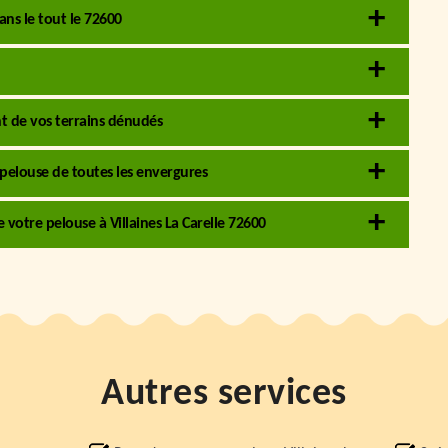
ns le tout le 72600
t de vos terrains dénudés
 pelouse de toutes les envergures
e votre pelouse à Villaines La Carelle 72600
Autres services