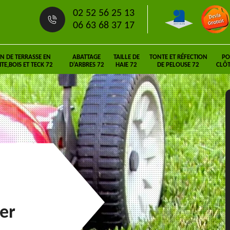
02 52 56 25 13
06 63 68 37 17
N DE TERRASSE EN
ABATTAGE
TAILLE DE
TONTE ET RÉFECTION
PO
E,BOIS ET TECK 72
D'ARBRES 72
HAIE 72
DE PELOUSE 72
CLÔT
er