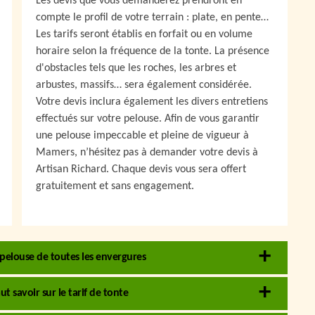
Les devis que vous demanderez prendront en
compte le profil de votre terrain : plate, en pente…
Les tarifs seront établis en forfait ou en volume
horaire selon la fréquence de la tonte. La présence
d'obstacles tels que les roches, les arbres et
arbustes, massifs… sera également considérée.
Votre devis inclura également les divers entretiens
effectués sur votre pelouse. Afin de vous garantir
une pelouse impeccable et pleine de vigueur à
Mamers, n’hésitez pas à demander votre devis à
Artisan Richard. Chaque devis vous sera offert
gratuitement et sans engagement.
 pelouse de toutes les envergures
ut savoir sur le tarif de tonte