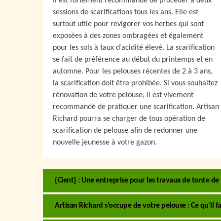
Il est fortement recommandé de procéder à deux
sessions de scarifications tous les ans. Elle est
surtout utile pour revigorer vos herbes qui sont
exposées à des zones ombragées et également
pour les sols à taux d’acidité élevé. La scarification
se fait de préférence au début du printemps et en
automne. Pour les pelouses récentes de 2 à 3 ans,
la scarification doit être prohibée. Si vous souhaitez
rénovation de votre pelouse, il est vivement
recommandé de pratiquer une scarification. Artisan
Richard pourra se charger de tous opération de
scarification de pelouse afin de redonner une
nouvelle jeunesse à votre gazon.
{Cient} : Une entreprise pour les travaux de tonte de
Artisan Richard s’occupe de votre pelouse : Ce qu’il fa