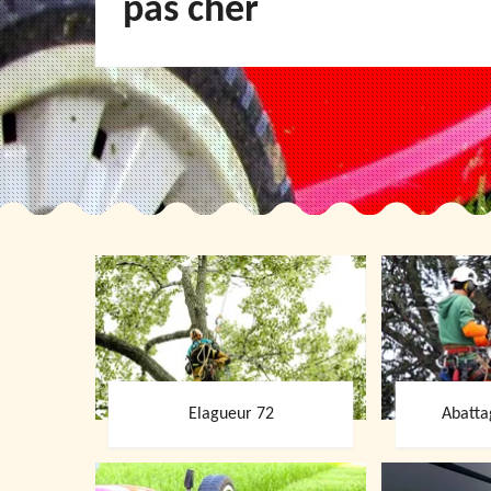
pas cher
Elagueur 72
Abatta