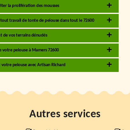
iter la prolifération des mousses
 tout travail de tonte de pelouse dans tout le 72600
t de vos terrains dénudés
 de votre pelouse à Mamers 72600
 votre pelouse avec Artisan Richard
Autres services