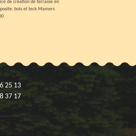
ice de création de terrasse en
osite, bois et teck Mamers
00
6 25 13
8 37 17