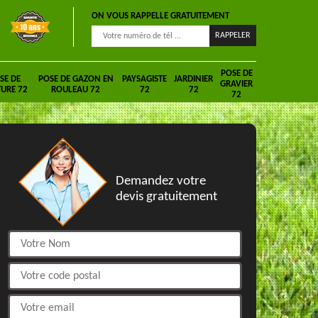
ON VOUS RAPPELLE GRATUITEMENT
POSE DE
SE DE
POSE DE GAZON EN
PAYSAGISTE
JARDINIER
GRAVIER
URE 72
ROULEAU 72
72
72
72
DEVIS GRATUIT
Demandez votre
devis gratuitement