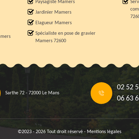
Paysagiste Mamers
Serv
comp
Jardinier Mamers
726
Elagueur Mamers
Spécialiste en pose de gravier
amers
Mamers 72600
02 52 5
Sarthe 72 - 72000 Le Mans
06 63 6
©2023 - 2026 Tout droit réservé -
Mentions légales