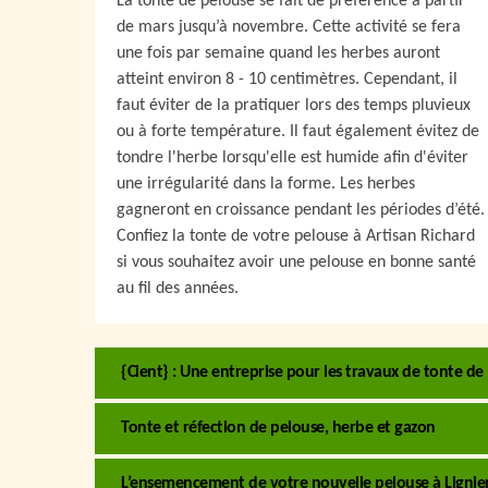
La tonte de pelouse se fait de préférence à partir
de mars jusqu’à novembre. Cette activité se fera
une fois par semaine quand les herbes auront
atteint environ 8 - 10 centimètres. Cependant, il
faut éviter de la pratiquer lors des temps pluvieux
ou à forte température. Il faut également évitez de
tondre l'herbe lorsqu'elle est humide afin d'éviter
une irrégularité dans la forme. Les herbes
gagneront en croissance pendant les périodes d’été.
Confiez la tonte de votre pelouse à Artisan Richard
si vous souhaitez avoir une pelouse en bonne santé
au fil des années.
{Cient} : Une entreprise pour les travaux de tonte de
Tonte et réfection de pelouse, herbe et gazon
L’ensemencement de votre nouvelle pelouse à Lignieres