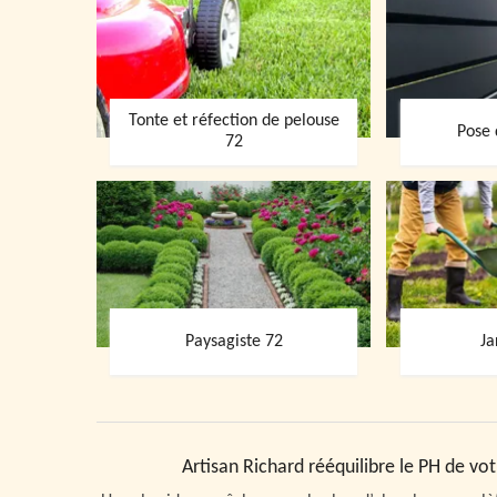
Tonte et réfection de pelouse
Pose 
72
Paysagiste 72
Ja
Artisan Richard rééquilibre le PH de vot