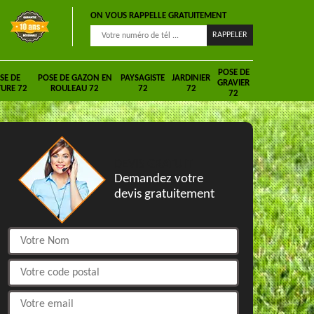
ON VOUS RAPPELLE GRATUITEMENT
POSE DE
SE DE
POSE DE GAZON EN
PAYSAGISTE
JARDINIER
GRAVIER
URE 72
ROULEAU 72
72
72
72
DEVIS GRATUIT
Demandez votre
devis gratuitement