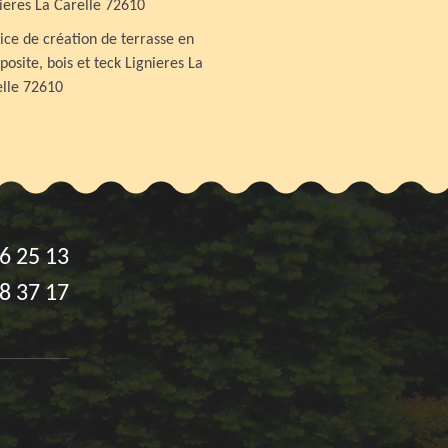
ieres La Carelle 72610
ice de création de terrasse en
osite, bois et teck Lignieres La
lle 72610
6 25 13
8 37 17