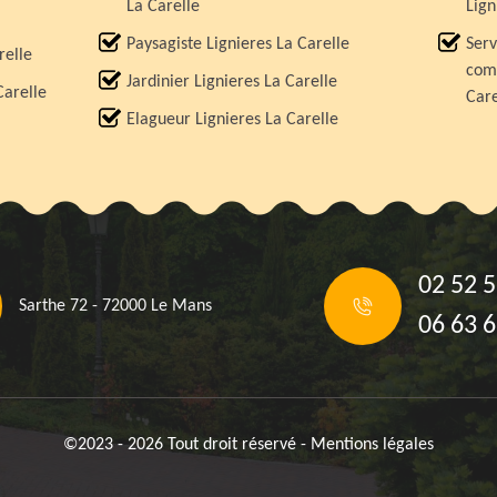
La Carelle
Lign
Paysagiste Lignieres La Carelle
Serv
relle
comp
Jardinier Lignieres La Carelle
Carelle
Care
Elagueur Lignieres La Carelle
02 52 5
Sarthe 72 - 72000 Le Mans
06 63 6
©2023 - 2026 Tout droit réservé -
Mentions légales