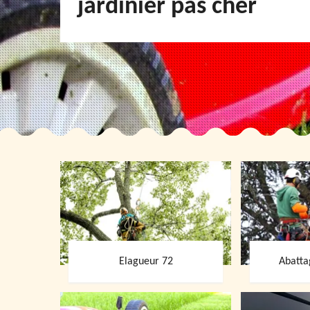
jardinier pas cher
Elagueur 72
Abatta