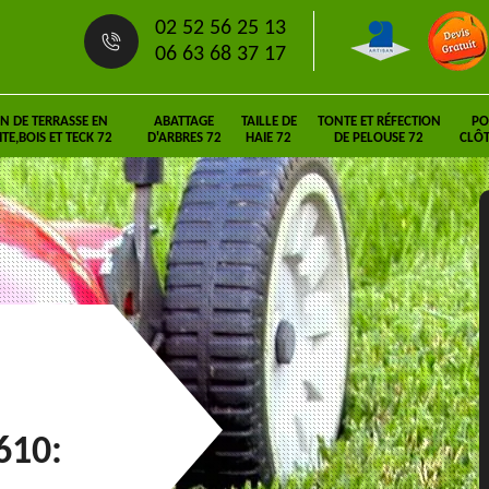
02 52 56 25 13
06 63 68 37 17
N DE TERRASSE EN
ABATTAGE
TAILLE DE
TONTE ET RÉFECTION
PO
E,BOIS ET TECK 72
D'ARBRES 72
HAIE 72
DE PELOUSE 72
CLÔT
610: