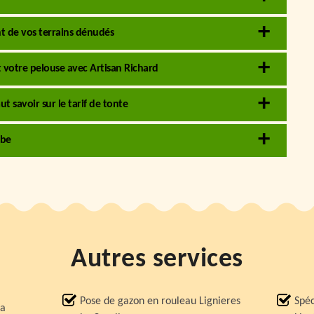
t de vos terrains dénudés
 votre pelouse avec Artisan Richard
ut savoir sur le tarif de tonte
rbe
Autres services
Pose de gazon en rouleau Lignieres
Spéc
La