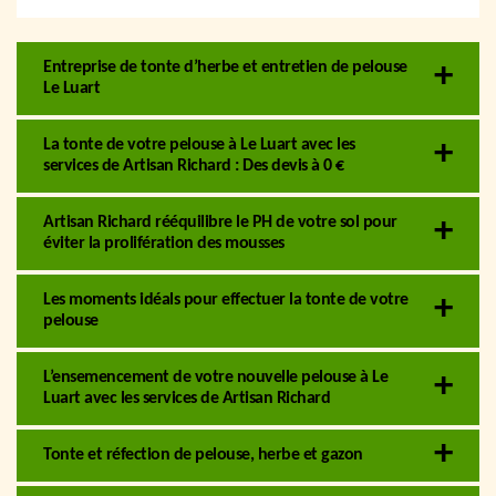
Entreprise de tonte d’herbe et entretien de pelouse
Le Luart
La tonte de votre pelouse à Le Luart avec les
services de Artisan Richard : Des devis à 0 €
Artisan Richard rééquilibre le PH de votre sol pour
éviter la prolifération des mousses
Les moments idéals pour effectuer la tonte de votre
pelouse
L’ensemencement de votre nouvelle pelouse à Le
Luart avec les services de Artisan Richard
Tonte et réfection de pelouse, herbe et gazon