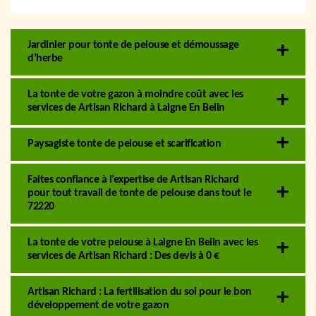
Jardinier pour tonte de pelouse et démoussage
d’herbe
La tonte de votre gazon à moindre coût avec les
services de Artisan Richard à Laigne En Belin
Paysagiste tonte de pelouse et scarification
Faites confiance à l’expertise de Artisan Richard
pour tout travail de tonte de pelouse dans tout le
72220
La tonte de votre pelouse à Laigne En Belin avec les
services de Artisan Richard : Des devis à 0 €
Artisan Richard : La fertilisation du sol pour le bon
développement de votre gazon