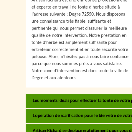
Artisan Richard est une entreprise professionnelle
et experte en travail de tonte d’herbe située à
l’adresse suivante : Degre 72550. Nous disposons
une connaissance très fiable, suffisante et
pertinente qui nous permet d’assurer la meilleure
qualité de notre intervention. Notre prestation en
tonte d’herbe est amplement suffisante pour
entretenir correctement et en toute sécurité votre
pelouse. Alors, n’hésitez pas à nous faire confiance
parce que nous sommes prêts à vous satisfaire.
Notre zone d’intervention est dans toute la ville de
Degre et aux alentours.
Les moments idéals pour effectuer la tonte de votre
L’opération de scarification pour le bien-être de votr
Artisan Richard se déplace gratuitement pour vous da