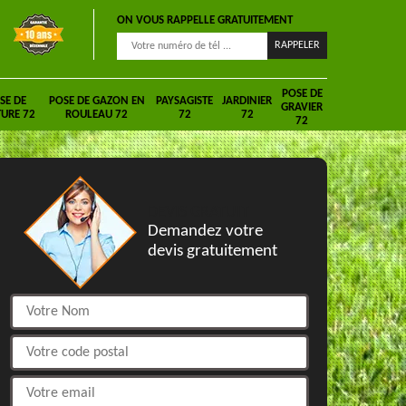
ON VOUS RAPPELLE GRATUITEMENT
POSE DE
SE DE
POSE DE GAZON EN
PAYSAGISTE
JARDINIER
GRAVIER
URE 72
ROULEAU 72
72
72
72
DEVIS GRATUIT
Demandez votre
devis gratuitement