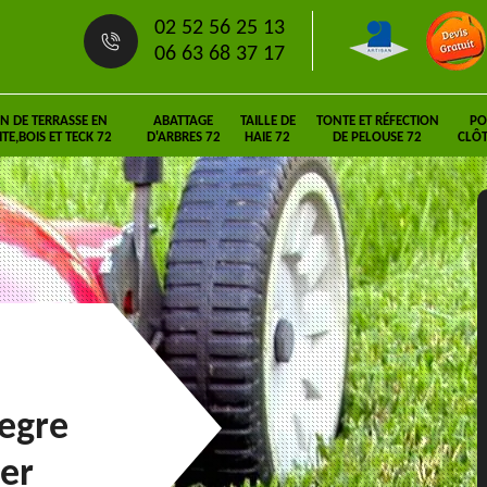
02 52 56 25 13
06 63 68 37 17
N DE TERRASSE EN
ABATTAGE
TAILLE DE
TONTE ET RÉFECTION
PO
E,BOIS ET TECK 72
D'ARBRES 72
HAIE 72
DE PELOUSE 72
CLÔT
Degre
her