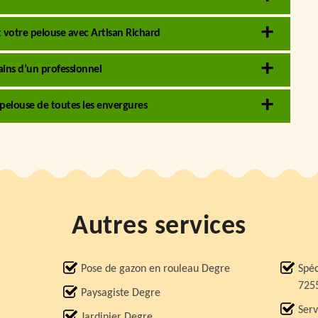
 votre pelouse avec Artisan Richard
ains d’un professionnel
 pelouse de toutes les envergures
Autres services
Pose de gazon en rouleau Degre
Spéc
725
Paysagiste Degre
Serv
Jardinier Degre