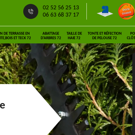
02 52 56 25 13
06 63 68 37 17
N DE TERRASSE EN
ABATTAGE
TAILLE DE
TONTE ET RÉFECTION
PO
E,BOIS ET TECK 72
D'ARBRES 72
HAIE 72
DE PELOUSE 72
CLÔT
ie