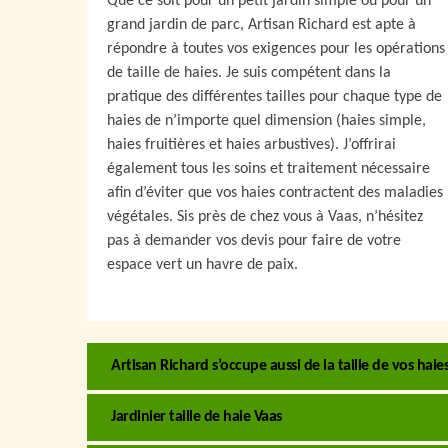
Que ce soit pour un petit jardin simple ou pour un
grand jardin de parc, Artisan Richard est apte à
répondre à toutes vos exigences pour les opérations
de taille de haies. Je suis compétent dans la
pratique des différentes tailles pour chaque type de
haies de n’importe quel dimension (haies simple,
haies fruitières et haies arbustives). J’offrirai
également tous les soins et traitement nécessaire
afin d’éviter que vos haies contractent des maladies
végétales. Sis près de chez vous à Vaas, n’hésitez
pas à demander vos devis pour faire de votre
espace vert un havre de paix.
Artisan Richard s’occupe aussi de la taille de vos haies
Jardinier taille de haie Vaas