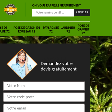
ON VOUS RAPPELLE GRATUITEMENT
POSE DE
SE DE
POSE DE GAZON EN
PAYSAGISTE
JARDINIER
GRAVIER
URE 72
ROULEAU 72
72
72
72
DEVIS GRATUIT
Demandez votre
devis gratuitement