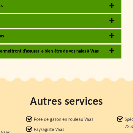
ts
as
 permettront d’assurer le bien-être de vos haies à Vaas
Autres services
Pose de gazon en rouleau Vaas
Spéc
725
Paysagiste Vaas
e Vaas