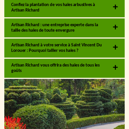
Confiez la plantation de vos haies arbustives à
Artisan Richard
Artisan Richard : une entreprise experte dans la
taille des haies de toute envergure
Artisan Richard à votre service à Saint Vincent Du
Lorouer : Pourquoi tailler vos haies ?
Artisan Richard vous offrira des haies de tous les
goûts