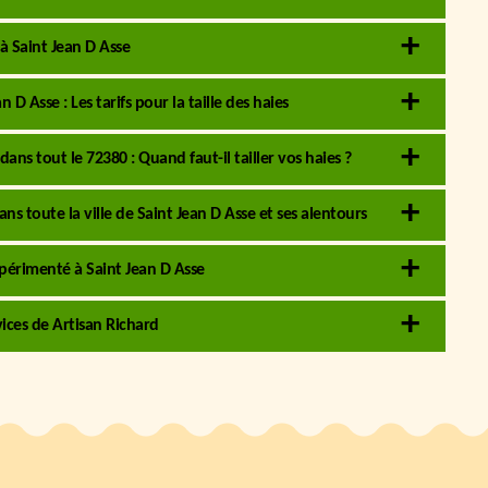
 à Saint Jean D Asse
 D Asse : Les tarifs pour la taille des haies
dans tout le 72380 : Quand faut-il tailler vos haies ?
s toute la ville de Saint Jean D Asse et ses alentours
expérimenté à Saint Jean D Asse
vices de Artisan Richard