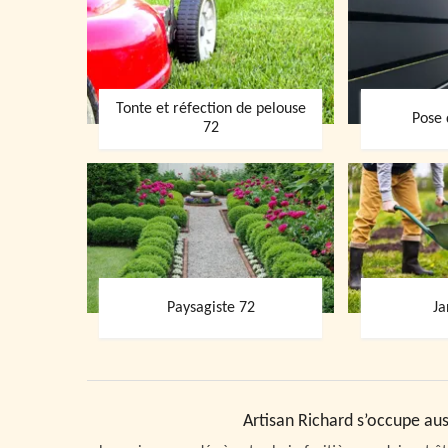
Tonte et réfection de pelouse
Pose 
72
Paysagiste 72
Ja
Artisan Richard s’occupe auss