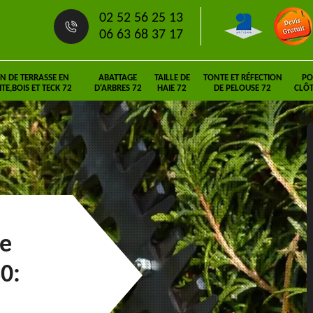
02 52 56 25 13
06 63 68 37 17
N DE TERRASSE EN
ABATTAGE
TAILLE DE
TONTE ET RÉFECTION
PO
E,BOIS ET TECK 72
D'ARBRES 72
HAIE 72
DE PELOUSE 72
CLÔT
ie
0: