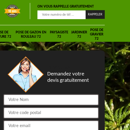
ON VOUS RAPPELLE GRATUITEMENT
POSE DE
SE DE
POSE DE GAZON EN
PAYSAGISTE
JARDINIER
GRAVIER
URE 72
ROULEAU 72
72
72
72
DEVIS GRATUIT
Demandez votre
devis gratuitement