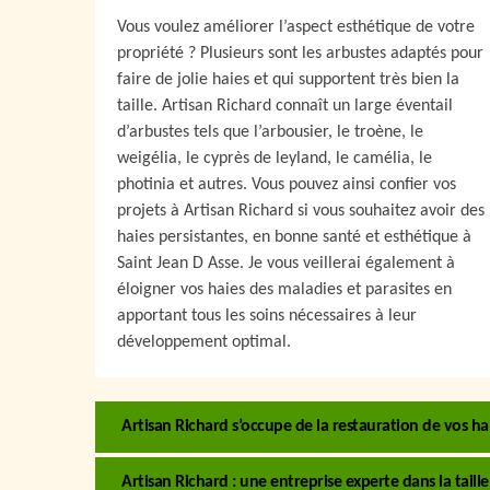
Vous voulez améliorer l’aspect esthétique de votre
propriété ? Plusieurs sont les arbustes adaptés pour
faire de jolie haies et qui supportent très bien la
taille. Artisan Richard connaît un large éventail
d’arbustes tels que l’arbousier, le troène, le
weigélia, le cyprès de leyland, le camélia, le
photinia et autres. Vous pouvez ainsi confier vos
projets à Artisan Richard si vous souhaitez avoir des
haies persistantes, en bonne santé et esthétique à
Saint Jean D Asse. Je vous veillerai également à
éloigner vos haies des maladies et parasites en
apportant tous les soins nécessaires à leur
développement optimal.
Artisan Richard s’occupe de la restauration de vos ha
Artisan Richard : une entreprise experte dans la taill