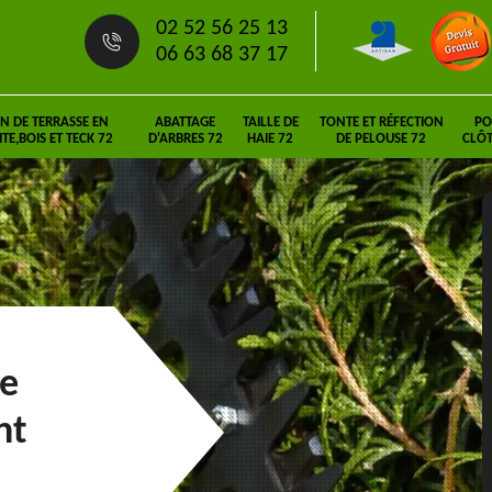
02 52 56 25 13
06 63 68 37 17
N DE TERRASSE EN
ABATTAGE
TAILLE DE
TONTE ET RÉFECTION
PO
E,BOIS ET TECK 72
D'ARBRES 72
HAIE 72
DE PELOUSE 72
CLÔT
ie
nt