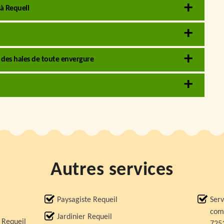
 à Requeil
e des haies de toute envergure
Autres services
Paysagiste Requeil
Serv
comp
Jardinier Requeil
 Requeil