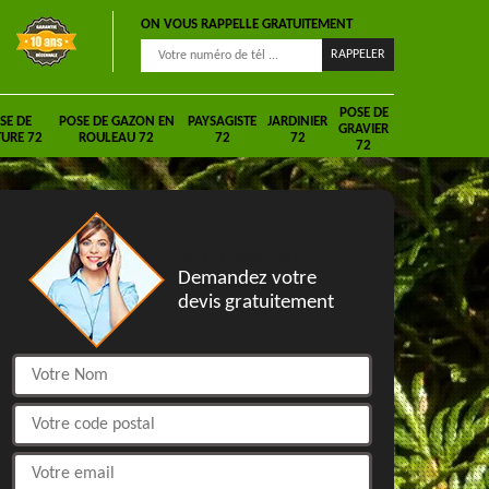
ON VOUS RAPPELLE GRATUITEMENT
POSE DE
SE DE
POSE DE GAZON EN
PAYSAGISTE
JARDINIER
GRAVIER
URE 72
ROULEAU 72
72
72
72
DEVIS GRATUIT
Demandez votre
devis gratuitement