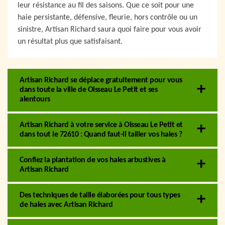
leur résistance au fil des saisons. Que ce soit pour une
haie persistante, défensive, fleurie, hors contrôle ou un
sinistre, Artisan Richard saura quoi faire pour vous avoir
un résultat plus que satisfaisant.
Artisan Richard se déplace gratuitement pour vous
dans toute la ville de Oisseau Le Petit et ses
alentours
Artisan Richard à votre service à Oisseau Le Petit et
dans tout le 72610 : Quand faut-il tailler vos haies ?
Confiez la plantation de vos haies arbustives à
Artisan Richard
Des techniques de taille élaborées pour tous types
de haies avec Artisan Richard