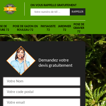
ON VOUS RAPPELLE GRATUITEMENT
POSE DE
SE DE
POSE DE GAZON EN
PAYSAGISTE
JARDINIER
GRAVIER
URE 72
ROULEAU 72
72
72
72
DEVIS GRATUIT
Demandez votre
devis gratuitement