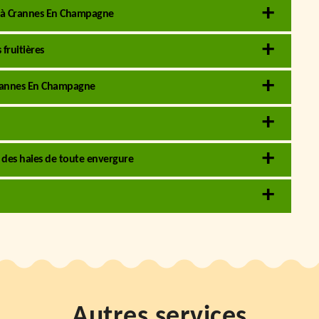
ve à Crannes En Champagne
 fruitières
 Crannes En Champagne
e des haies de toute envergure
Autres services