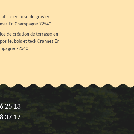
ialiste en pose de gravier
nnes En Champagne 72540
ice de création de terrasse en
osite, bois et teck Crannes En
mpagne 72540
6 25 13
8 37 17