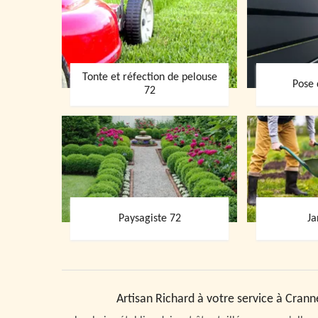
Tonte et réfection de pelouse
Pose 
72
Paysagiste 72
Ja
Artisan Richard à votre service à Crann