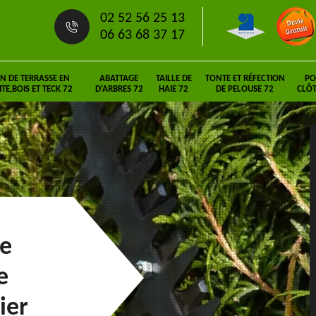
02 52 56 25 13
06 63 68 37 17
N DE TERRASSE EN
ABATTAGE
TAILLE DE
TONTE ET RÉFECTION
PO
E,BOIS ET TECK 72
D'ARBRES 72
HAIE 72
DE PELOUSE 72
CLÔT
ie
e
ier