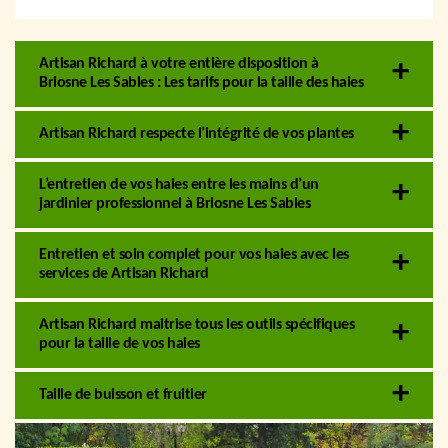
Artisan Richard à votre entière disposition à
Briosne Les Sables : Les tarifs pour la taille des haies
Artisan Richard respecte l’intégrité de vos plantes
L’entretien de vos haies entre les mains d’un
jardinier professionnel à Briosne Les Sables
Entretien et soin complet pour vos haies avec les
services de Artisan Richard
Artisan Richard maitrise tous les outils spécifiques
pour la taille de vos haies
Taille de buisson et fruitier