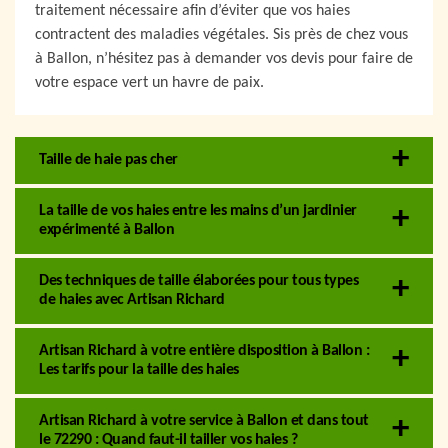
traitement nécessaire afin d’éviter que vos haies
contractent des maladies végétales. Sis près de chez vous
à Ballon, n’hésitez pas à demander vos devis pour faire de
votre espace vert un havre de paix.
Taille de haie pas cher
La taille de vos haies entre les mains d’un jardinier
expérimenté à Ballon
Des techniques de taille élaborées pour tous types
de haies avec Artisan Richard
Artisan Richard à votre entière disposition à Ballon :
Les tarifs pour la taille des haies
Artisan Richard à votre service à Ballon et dans tout
le 72290 : Quand faut-il tailler vos haies ?