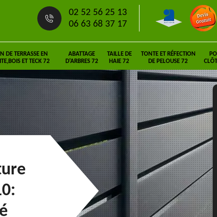
02 52 56 25 13
06 63 68 37 17
N DE TERRASSE EN
ABATTAGE
TAILLE DE
TONTE ET RÉFECTION
PO
E,BOIS ET TECK 72
D'ARBRES 72
HAIE 72
DE PELOUSE 72
CLÔT
ture
0:
é