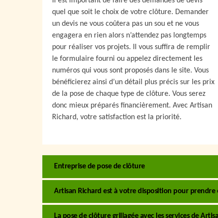
Il est important de faire des demandes de devis
quel que soit le choix de votre clôture. Demander
un devis ne vous coûtera pas un sou et ne vous
engagera en rien alors n’attendez pas longtemps
pour réaliser vos projets. Il vous suffira de remplir
le formulaire fourni ou appelez directement les
numéros qui vous sont proposés dans le site. Vous
bénéficierez ainsi d’un détail plus précis sur les prix
de la pose de chaque type de clôture. Vous serez
donc mieux préparés financièrement. Avec Artisan
Richard, votre satisfaction est la priorité.
Entreprise de pose de clôture
Artisan Richard est à votre disposition pour prendre 
La pose de clôture grillagée avec les services de Arti