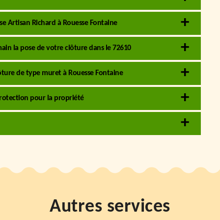
ise Artisan Richard à Rouesse Fontaine
ain la pose de votre clôture dans le 72610
clôture de type muret à Rouesse Fontaine
rotection pour la propriété
Autres services