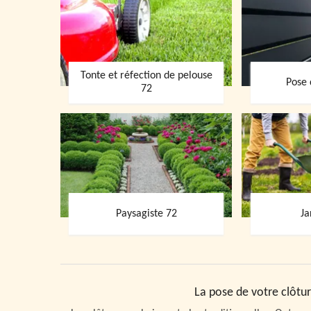
Tonte et réfection de pelouse
Pose 
72
Paysagiste 72
Ja
La pose de votre clôtur