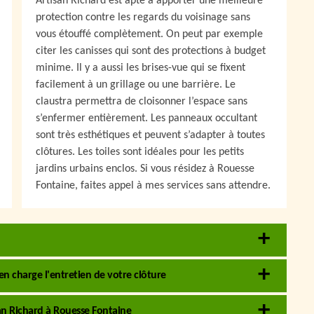
Artisan Richard est apte à apporter une meilleure
protection contre les regards du voisinage sans
vous étouffé complètement. On peut par exemple
citer les canisses qui sont des protections à budget
minime. Il y a aussi les brises-vue qui se fixent
facilement à un grillage ou une barrière. Le
claustra permettra de cloisonner l’espace sans
s’enfermer entièrement. Les panneaux occultant
sont très esthétiques et peuvent s’adapter à toutes
clôtures. Les toiles sont idéales pour les petits
jardins urbains enclos. Si vous résidez à Rouesse
Fontaine, faites appel à mes services sans attendre.
en charge l'entretien de votre clôture
san Richard à Rouesse Fontaine