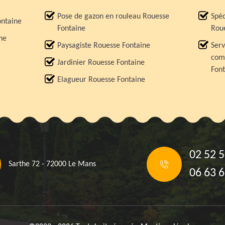
Pose de gazon en rouleau Rouesse
Spéc
ontaine
Fontaine
Rou
ne
Paysagiste Rouesse Fontaine
Serv
comp
Jardinier Rouesse Fontaine
Fon
Elagueur Rouesse Fontaine
02 52 5
Sarthe 72 - 72000 Le Mans
06 63 6