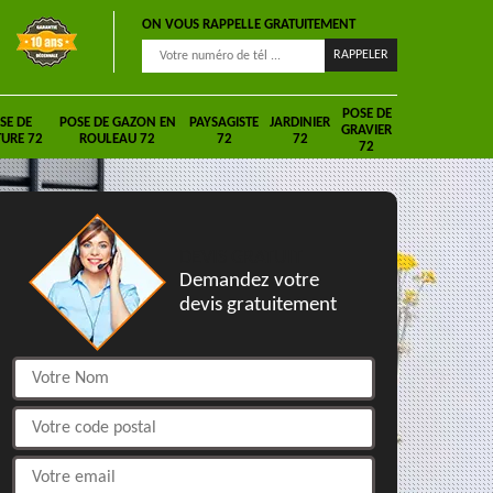
ON VOUS RAPPELLE GRATUITEMENT
POSE DE
SE DE
POSE DE GAZON EN
PAYSAGISTE
JARDINIER
GRAVIER
URE 72
ROULEAU 72
72
72
72
DEVIS GRATUIT
Demandez votre
devis gratuitement