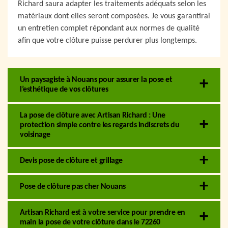
Richard saura adapter les traitements adéquats selon les
matériaux dont elles seront composées. Je vous garantirai
un entretien complet répondant aux normes de qualité
afin que votre clôture puisse perdurer plus longtemps.
Un paysagiste à Nouans pour assurer la pose et
l’esthétique de vos clôtures
La pose de clôture avec Artisan Richard : Une
protection simple contre les regards indiscrets du
voisinage
Devis pose de clôture et grillage
Pose de clôture pas cher Nouans
Artisan Richard est à votre service pour prendre en
main la pose de votre clôture dans le 72260