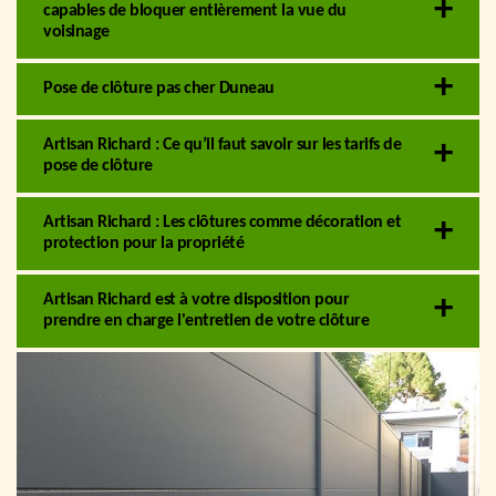
capables de bloquer entièrement la vue du
voisinage
Pose de clôture pas cher Duneau
Artisan Richard : Ce qu’il faut savoir sur les tarifs de
pose de clôture
Artisan Richard : Les clôtures comme décoration et
protection pour la propriété
Artisan Richard est à votre disposition pour
prendre en charge l'entretien de votre clôture