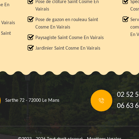
Pose de clôture Saint Cosme En
Spéc
me En
Vairais
Cos
Pose de gazon en rouleau Saint
Serv
 Vairais
Cosme En Vairais
comp
 Saint
En V
Paysagiste Saint Cosme En Vairais
Jardinier Saint Cosme En Vairais
02 52 5
Sarthe 72 - 72000 Le Mans
06 63 6