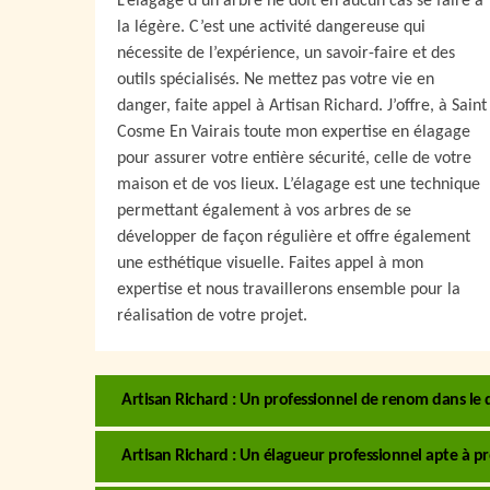
L’élagage d’un arbre ne doit en aucun cas se faire à
la légère. C’est une activité dangereuse qui
nécessite de l’expérience, un savoir-faire et des
outils spécialisés. Ne mettez pas votre vie en
danger, faite appel à Artisan Richard. J’offre, à Saint
Cosme En Vairais toute mon expertise en élagage
pour assurer votre entière sécurité, celle de votre
maison et de vos lieux. L’élagage est une technique
permettant également à vos arbres de se
développer de façon régulière et offre également
une esthétique visuelle. Faites appel à mon
expertise et nous travaillerons ensemble pour la
réalisation de votre projet.
Artisan Richard : Un professionnel de renom dans le 
Artisan Richard : Un élagueur professionnel apte à pr