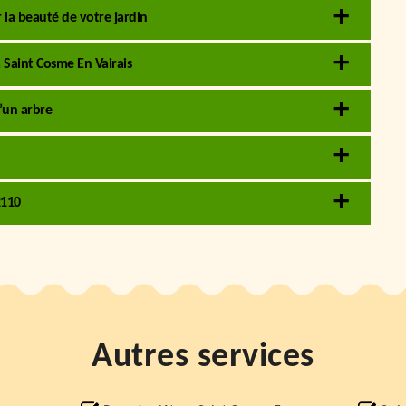
 la beauté de votre jardin
 Saint Cosme En Vairais
’un arbre
2110
Autres services