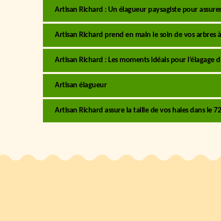
Artisan Richard : Un élagueur paysagiste pour assurer
Artisan Richard prend en main le soin de vos arbres à
Artisan Richard : Les moments idéals pour l’élagage d
Artisan élagueur
Artisan Richard assure la taille de vos haies dans le 7