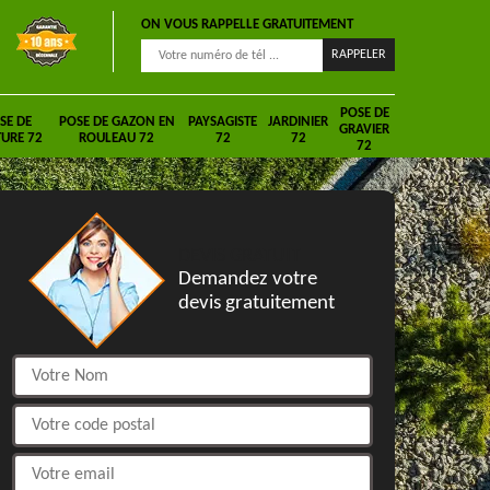
ON VOUS RAPPELLE GRATUITEMENT
POSE DE
SE DE
POSE DE GAZON EN
PAYSAGISTE
JARDINIER
GRAVIER
URE 72
ROULEAU 72
72
72
72
DEVIS GRATUIT
Demandez votre
devis gratuitement