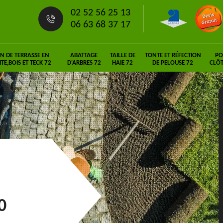
02 52 56 25 13
06 63 68 37 17
N DE TERRASSE EN
ABATTAGE
TAILLE DE
TONTE ET RÉFECTION
PO
E,BOIS ET TECK 72
D'ARBRES 72
HAIE 72
DE PELOUSE 72
CLÔT
0