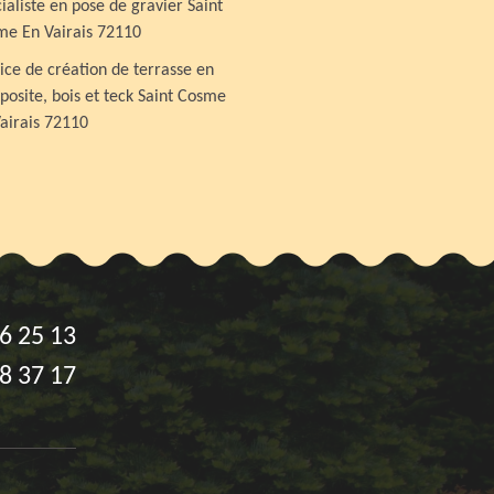
ialiste en pose de gravier Saint
me En Vairais 72110
ice de création de terrasse en
osite, bois et teck Saint Cosme
airais 72110
6 25 13
8 37 17