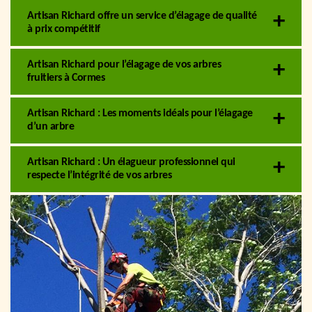
Artisan Richard offre un service d’élagage de qualité
à prix compétitif
Artisan Richard pour l’élagage de vos arbres
fruitiers à Cormes
Artisan Richard : Les moments idéals pour l’élagage
d’un arbre
Artisan Richard : Un élagueur professionnel qui
respecte l’intégrité de vos arbres