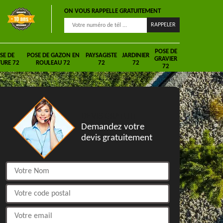
ON VOUS RAPPELLE GRATUITEMENT
POSE DE
SE DE
POSE DE GAZON EN
PAYSAGISTE
JARDINIER
GRAVIER
URE 72
ROULEAU 72
72
72
72
DEVIS GRATUIT
Demandez votre
devis gratuitement