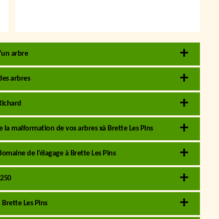
’un arbre
des arbres
Richard
de la malformation de vos arbres xà Brette Les Pins
domaine de l’élagage à Brette Les Pins
2250
 Brette Les Pins