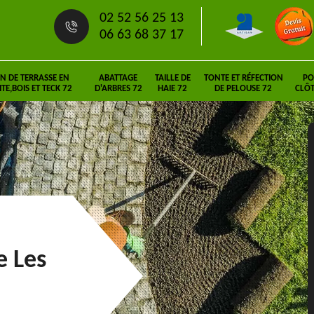
02 52 56 25 13
06 63 68 37 17
N DE TERRASSE EN
ABATTAGE
TAILLE DE
TONTE ET RÉFECTION
PO
E,BOIS ET TECK 72
D'ARBRES 72
HAIE 72
DE PELOUSE 72
CLÔT
e Les