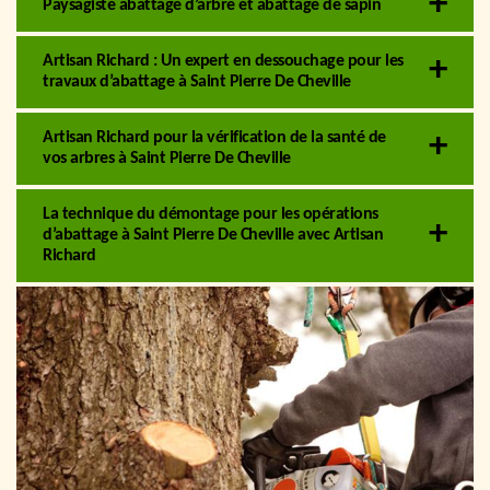
Paysagiste abattage d’arbre et abattage de sapin
Artisan Richard : Un expert en dessouchage pour les
travaux d’abattage à Saint Pierre De Cheville
Artisan Richard pour la vérification de la santé de
vos arbres à Saint Pierre De Cheville
La technique du démontage pour les opérations
d’abattage à Saint Pierre De Cheville avec Artisan
Richard