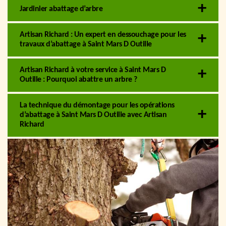
Jardinier abattage d’arbre
Artisan Richard : Un expert en dessouchage pour les
travaux d’abattage à Saint Mars D Outille
Artisan Richard à votre service à Saint Mars D
Outille : Pourquoi abattre un arbre ?
La technique du démontage pour les opérations
d’abattage à Saint Mars D Outille avec Artisan
Richard