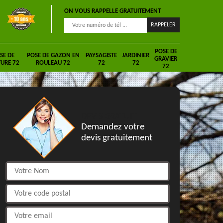
ON VOUS RAPPELLE GRATUITEMENT
POSE DE
SE DE
POSE DE GAZON EN
PAYSAGISTE
JARDINIER
GRAVIER
URE 72
ROULEAU 72
72
72
72
DEVIS GRATUIT
Demandez votre
devis gratuitement