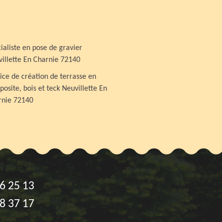
ialiste en pose de gravier
illette En Charnie 72140
ice de création de terrasse en
osite, bois et teck Neuvillette En
rnie 72140
6 25 13
8 37 17