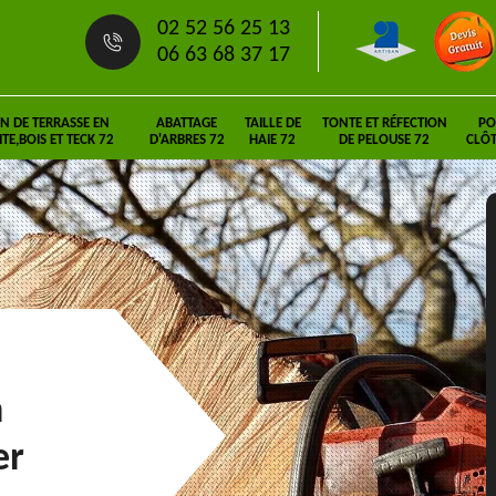
02 52 56 25 13
06 63 68 37 17
N DE TERRASSE EN
ABATTAGE
TAILLE DE
TONTE ET RÉFECTION
PO
E,BOIS ET TECK 72
D'ARBRES 72
HAIE 72
DE PELOUSE 72
CLÔT
n
er