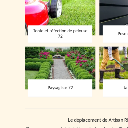
Tonte et réfection de pelouse
Pose 
72
Paysagiste 72
Ja
Le déplacement de Artisan Ri