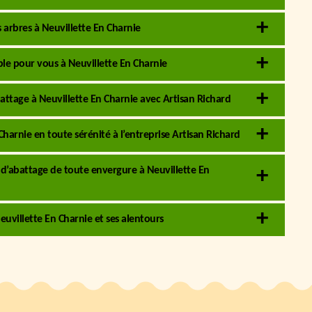
s arbres à Neuvillette En Charnie
ble pour vous à Neuvillette En Charnie
ttage à Neuvillette En Charnie avec Artisan Richard
Charnie en toute sérénité à l’entreprise Artisan Richard
 d’abattage de toute envergure à Neuvillette En
euvillette En Charnie et ses alentours