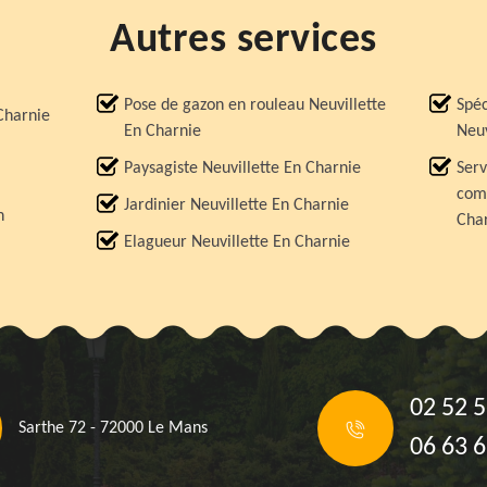
Autres services
Pose de gazon en rouleau Neuvillette
Spéc
 Charnie
En Charnie
Neuv
Paysagiste Neuvillette En Charnie
Serv
comp
Jardinier Neuvillette En Charnie
n
Cha
Elagueur Neuvillette En Charnie
02 52 5
Sarthe 72 - 72000 Le Mans
06 63 6