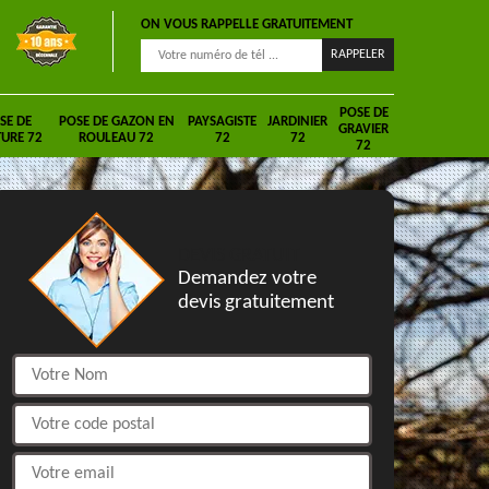
ON VOUS RAPPELLE GRATUITEMENT
POSE DE
SE DE
POSE DE GAZON EN
PAYSAGISTE
JARDINIER
GRAVIER
URE 72
ROULEAU 72
72
72
72
DEVIS GRATUIT
Demandez votre
devis gratuitement