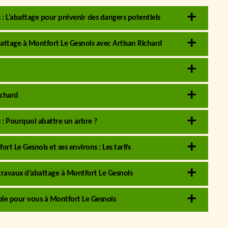
 : L’abattage pour prévenir des dangers potentiels
attage à Montfort Le Gesnois avec Artisan Richard
ichard
 : Pourquoi abattre un arbre ?
rt Le Gesnois et ses environs : Les tarifs
 travaux d’abattage à Montfort Le Gesnois
able pour vous à Montfort Le Gesnois