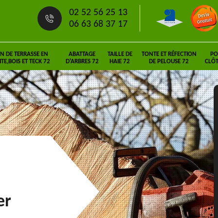
02 52 56 25 13
06 63 68 37 17
N DE TERRASSE EN
ABATTAGE
TAILLE DE
TONTE ET RÉFECTION
PO
E,BOIS ET TECK 72
D'ARBRES 72
HAIE 72
DE PELOUSE 72
CLÔT
er