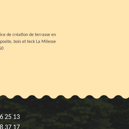
ice de création de terrasse en
osite, bois et teck La Milesse
50
6 25 13
8 37 17