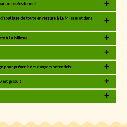
 par un professionnel
 d’abattage de toute envergure à La Milesse et dans
ste à La Milesse
age pour prévenir des dangers potentiels
 est gratuit