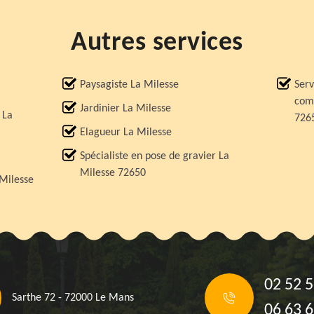
Autres services
Paysagiste La Milesse
Serv
comp
Jardinier La Milesse
 La
726
Elagueur La Milesse
Spécialiste en pose de gravier La
Milesse 72650
 Milesse
02 52 5
Sarthe 72 - 72000 Le Mans
06 63 6