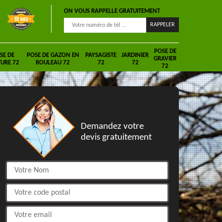
ON VOUS RAPPELLE GRATUITEMENT
POSE DE
SE DE
POSE DE GAZON EN
PAYSAGISTE
JARDINIER
GRAVIER
URE 72
ROULEAU 72
72
72
72
DEVIS GRATUIT
Demandez votre
devis gratuitement