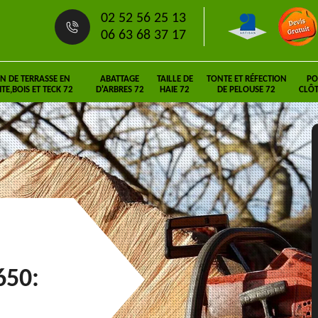
02 52 56 25 13
06 63 68 37 17
N DE TERRASSE EN
ABATTAGE
TAILLE DE
TONTE ET RÉFECTION
PO
E,BOIS ET TECK 72
D'ARBRES 72
HAIE 72
DE PELOUSE 72
CLÔT
650: