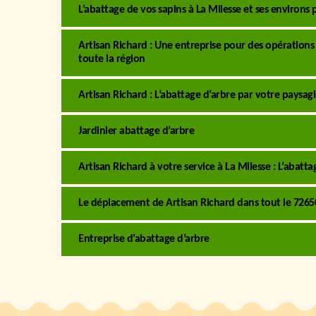
L’abattage de vos sapins à La Milesse et ses environs
Artisan Richard : Une entreprise pour des opérations
toute la région
Artisan Richard : L’abattage d’arbre par votre paysagi
Jardinier abattage d’arbre
Artisan Richard à votre service à La Milesse : L’abatt
Le déplacement de Artisan Richard dans tout le 72650
Entreprise d’abattage d’arbre