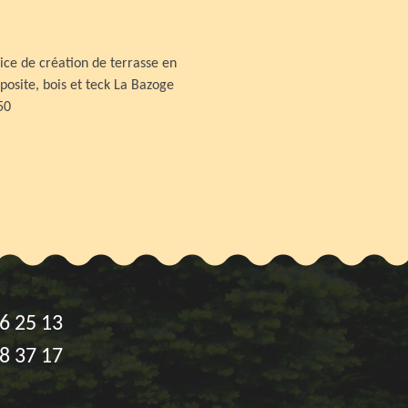
ice de création de terrasse en
osite, bois et teck La Bazoge
50
6 25 13
8 37 17