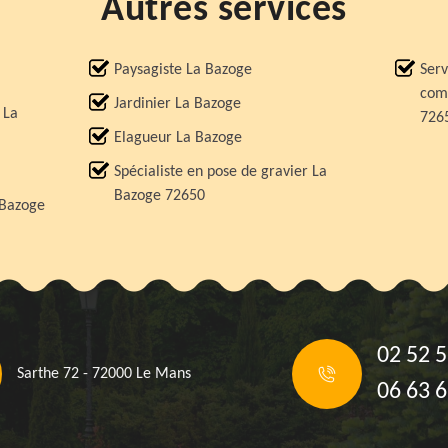
Autres services
Paysagiste La Bazoge
Serv
comp
Jardinier La Bazoge
 La
726
Elagueur La Bazoge
Spécialiste en pose de gravier La
Bazoge 72650
 Bazoge
02 52 5
Sarthe 72 - 72000 Le Mans
06 63 6