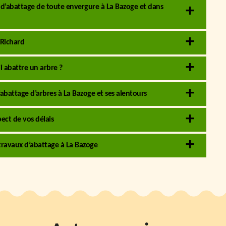
 d’abattage de toute envergure à La Bazoge et dans
 Richard
i abattre un arbre ?
’abattage d’arbres à La Bazoge et ses alentours
pect de vos délais
travaux d’abattage à La Bazoge