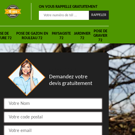
ON VOUS RAPPELLE GRATUITEMENT
POSE DE
SE DE
POSE DE GAZON EN
PAYSAGISTE
JARDINIER
GRAVIER
URE 72
ROULEAU 72
72
72
72
DEVIS GRATUIT
Demandez votre
devis gratuitement