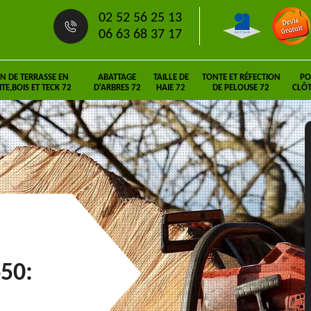
02 52 56 25 13
06 63 68 37 17
N DE TERRASSE EN
ABATTAGE
TAILLE DE
TONTE ET RÉFECTION
PO
E,BOIS ET TECK 72
D'ARBRES 72
HAIE 72
DE PELOUSE 72
CLÔT
650: