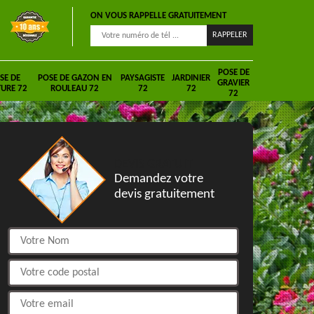
ON VOUS RAPPELLE GRATUITEMENT
POSE DE
SE DE
POSE DE GAZON EN
PAYSAGISTE
JARDINIER
GRAVIER
URE 72
ROULEAU 72
72
72
72
DEVIS GRATUIT
Demandez votre
devis gratuitement