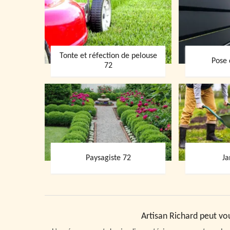
Tonte et réfection de pelouse
Pose 
72
Paysagiste 72
Ja
Artisan Richard peut vo