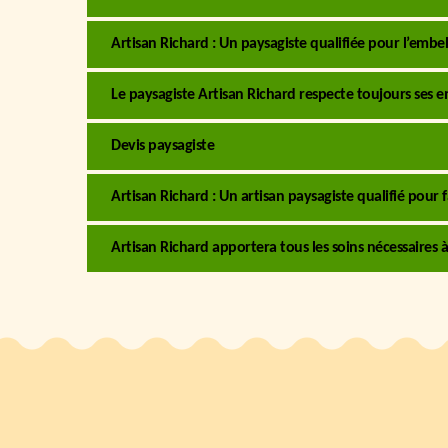
Artisan Richard : Un paysagiste qualifiée pour l’embe
Le paysagiste Artisan Richard respecte toujours ses
Devis paysagiste
Artisan Richard : Un artisan paysagiste qualifié pour 
Artisan Richard apportera tous les soins nécessaires à