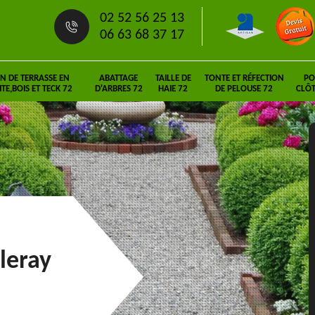
02 52 56 25 13
06 63 68 37 17
N DE TERRASSE EN
ABATTAGE
TAILLE DE
TONTE ET RÉFECTION
PO
E,BOIS ET TECK 72
D'ARBRES 72
HAIE 72
DE PELOUSE 72
CLÔT
leray