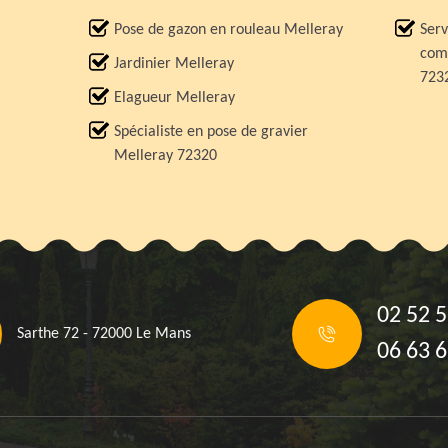
Pose de gazon en rouleau Melleray
Serv
comp
Jardinier Melleray
723
Elagueur Melleray
Spécialiste en pose de gravier
Melleray 72320
02 52 5
Sarthe 72 - 72000 Le Mans
06 63 6