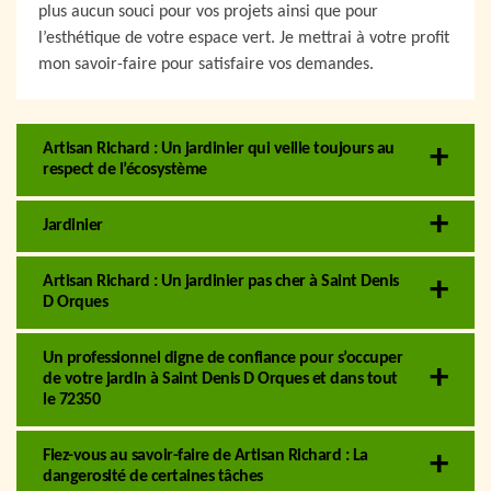
plus aucun souci pour vos projets ainsi que pour
l’esthétique de votre espace vert. Je mettrai à votre profit
mon savoir-faire pour satisfaire vos demandes.
Artisan Richard : Un jardinier qui veille toujours au
respect de l’écosystème
Jardinier
Artisan Richard : Un jardinier pas cher à Saint Denis
D Orques
Un professionnel digne de confiance pour s’occuper
de votre jardin à Saint Denis D Orques et dans tout
le 72350
Fiez-vous au savoir-faire de Artisan Richard : La
dangerosité de certaines tâches